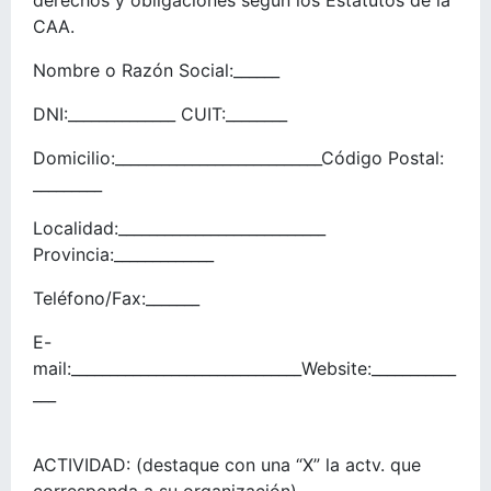
derechos y obligaciones según los Estatutos de la
CAA.
Nombre o Razón Social:______
DNI:______________ CUIT:________
Domicilio:___________________________Código Postal:
_________
Localidad:___________________________
Provincia:_____________
Teléfono/Fax:_______
E-
mail:______________________________Website:___________
___
ACTIVIDAD: (destaque con una “X” la actv. que