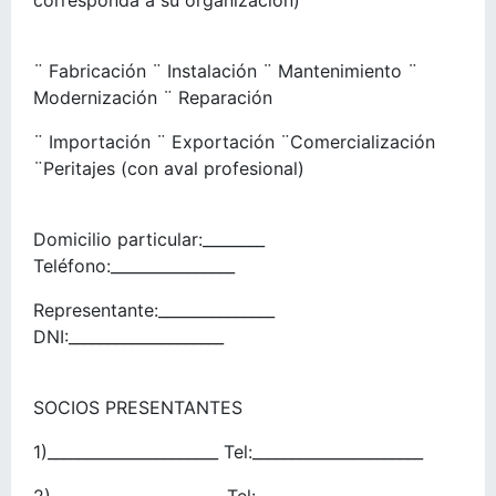
corresponda a su organización)
¨ Fabricación ¨ Instalación ¨ Mantenimiento ¨
Modernización ¨ Reparación
¨ Importación ¨ Exportación ¨Comercialización
¨Peritajes (con aval profesional)
Domicilio particular:________
Teléfono:________________
Representante:_______________
DNI:____________________
SOCIOS PRESENTANTES
1)______________________ Tel:______________________