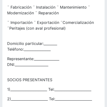
¨ Fabricación ¨ Instalación ¨ Mantenimiento ¨
Modernización ¨ Reparación
¨ Importación ¨ Exportación ¨Comercialización
¨Peritajes (con aval profesional)
Domicilio particular:________
Teléfono:________________
Representante:_______________
DNI:____________________
SOCIOS PRESENTANTES
1)______________________ Tel:______________________
2)______________________ Tel:______________________