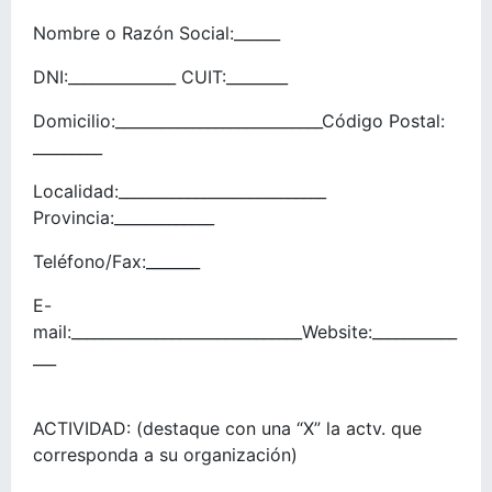
Nombre o Razón Social:______
DNI:______________ CUIT:________
Domicilio:___________________________Código Postal:
_________
Localidad:___________________________
Provincia:_____________
Teléfono/Fax:_______
E-
mail:______________________________Website:___________
___
ACTIVIDAD: (destaque con una “X” la actv. que
corresponda a su organización)