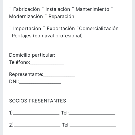
¨ Fabricación ¨ Instalación ¨ Mantenimiento ¨
Modernización ¨ Reparación
¨ Importación ¨ Exportación ¨Comercialización
¨Peritajes (con aval profesional)
Domicilio particular:________
Teléfono:________________
Representante:_______________
DNI:____________________
SOCIOS PRESENTANTES
1)______________________ Tel:______________________
2)______________________ Tel:______________________