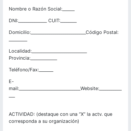
Nombre o Razón Social:______
DNI:______________ CUIT:________
Domicilio:___________________________Código Postal:
_________
Localidad:___________________________
Provincia:_____________
Teléfono/Fax:_______
E-
mail:______________________________Website:___________
___
ACTIVIDAD: (destaque con una “X” la actv. que
corresponda a su organización)